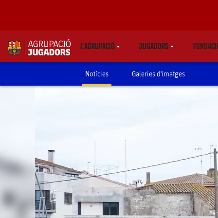
L'AGRUPACIÓ
JUGADORS
FUNDACI
LABEL.SHARE.CARETDOWN
LABEL.SHARE.CARETD
LA
label.aria.abjlogo
Notícies
Galeries d'imatges