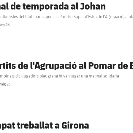
nal de temporada al Johan
futbolistes del Club participen als Partits i Sopar d’Estiu de l’Agrupació, am
uny 26
label.share.clock
rtits de l'Agrupació al Pomar de
mbinats d'exjugadors blaugrana hi van jugar una matinal solidària
maig 26
label.share.clock
pat treballat a Girona