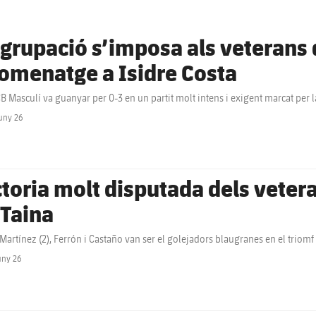
Agrupació s’imposa als veterans 
homenatge a Isidre Costa
CB Masculí va guanyar per 0-3 en un partit molt intens i exigent marcat per l
uny 26
label.share.clock
ctoria molt disputada dels veter
 Taina
Martínez (2), Ferrón i Castaño van ser el golejadors blaugranes en el triomf
uny 26
label.share.clock