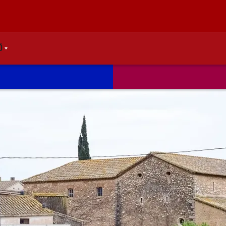
Ó
OWN
BEL.SHARE.CARETDOWN