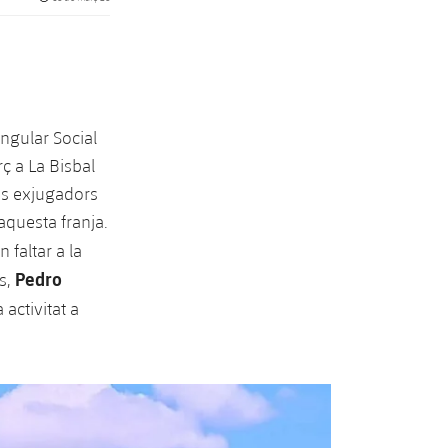
ngular Social
ç a La Bisbal
cis exjugadors
 aquesta franja.
n faltar a la
Pedro
ès,
activitat a