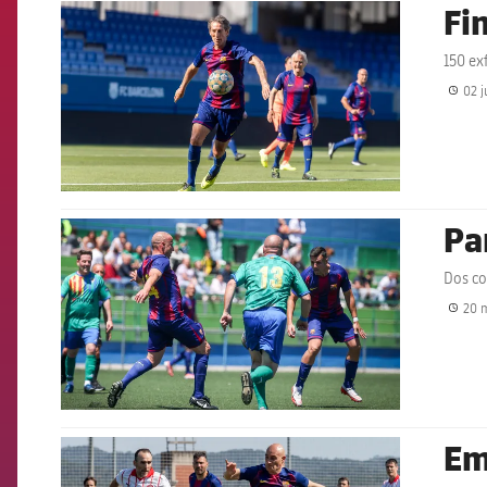
Fi
FCB Barcelona badge
150 ex
02 j
Pa
FCB Barcelona badge
Dos co
20 
Em
FCB Barcelona badge