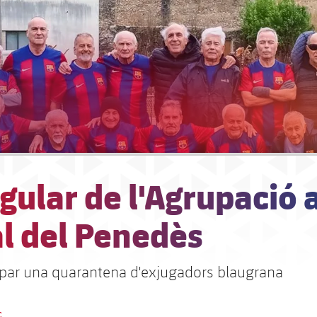
gular de l'Agrupació 
al del Penedès
cipar una quarantena d'exjugadors blaugrana
Ç