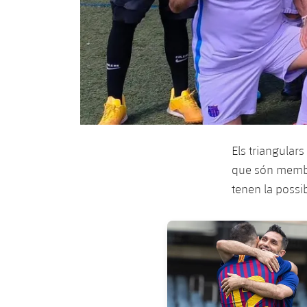
Els triangulars
que són membres
tenen la possi
FC Barcelona club badge