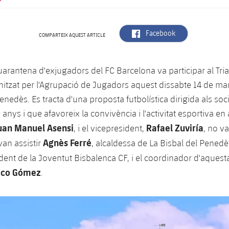
label.aria.facebook
Facebook
COMPARTEIX AQUEST ARTICLE
arantena d'exjugadors del FC Barcelona va participar al Tria
itzat per l'Agrupació de Jugadors aquest dissabte 14 de mar
enedès. Es tracta d'una proposta futbolística dirigida als so
0 anys i que afavoreix la convivència i l'activitat esportiva en
uan Manuel Asensi
Rafael Zuviría
, i el vicepresident,
, no va
Agnès Ferré
van assistir
, alcaldessa de La Bisbal del Pened
ident de la Joventut Bisbalenca CF, i el coordinador d'aquesta 
aco Gómez
.