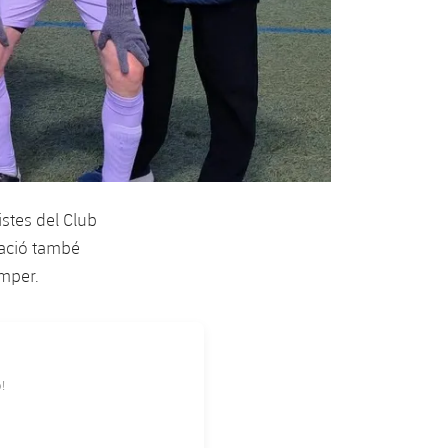
istes del Club
upació també
amper.
!