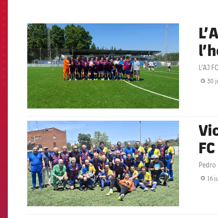
L’
FCB Barcelona badge
l’
L’AJ F
30 j
Vi
FCB Barcelona badge
FC
Pedro 
16 j