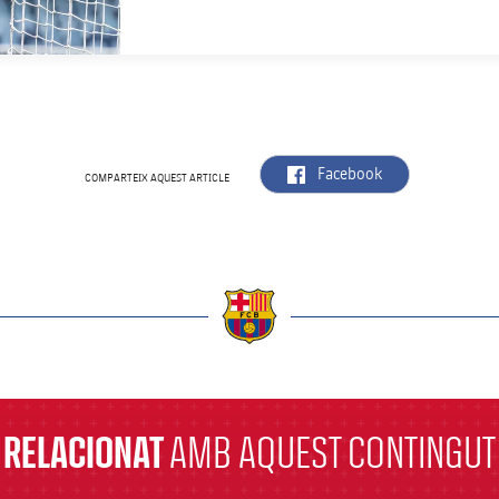
label.aria.facebook
Facebook
COMPARTEIX AQUEST ARTICLE
a
RELACIONAT
AMB AQUEST CONTINGUT