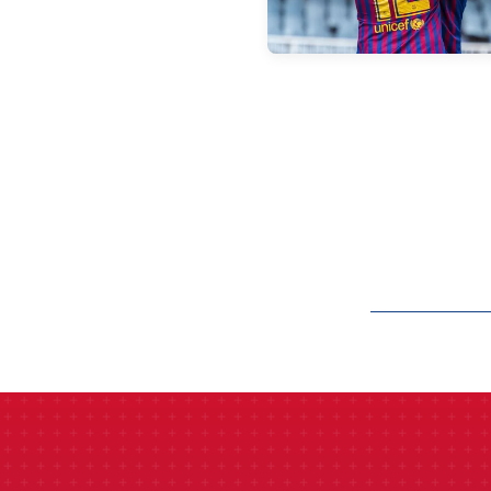
label.aria.barcelon