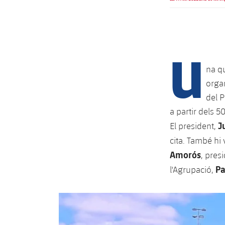
U
na qu
organ
del P
a partir dels 5
J
El president,
cita. També hi 
Amorós
, pres
P
l'Agrupació,