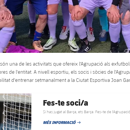
 són una de les activitats que ofereix l'Agrupació als exfutbol
 de l'entitat. A nivell esportiu, els socis i sòcies de l'Agr
bilitat d'entrenar setmanalment a la Ciutat Esportiva Joan G
Fes-te soci/a
Si has jugat al Barça, ets Barça. Fes-te de l'Agrupació
MÉS INFORMACIÓ
DATA DE PUBLICACIÓ