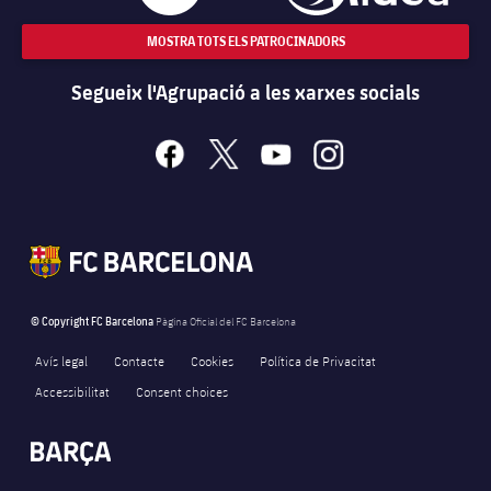
MOSTRA TOTS ELS PATROCINADORS
Segueix l'Agrupació a les xarxes socials
facebook
x
youtube
instagram
© Copyright FC Barcelona
Pàgina Oficial del FC Barcelona
Avís legal
Contacte
Cookies
Política de Privacitat
Accessibilitat
Consent choices