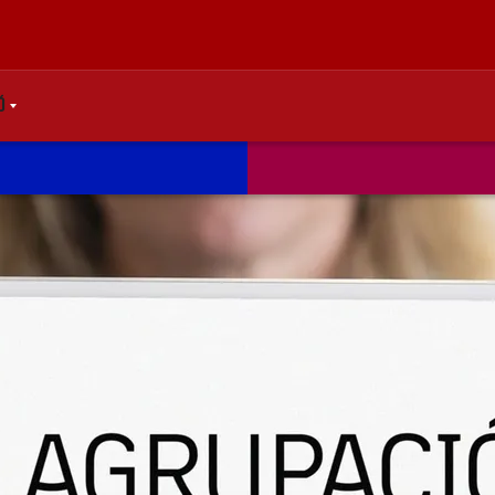
Ó
OWN
BEL.SHARE.CARETDOWN