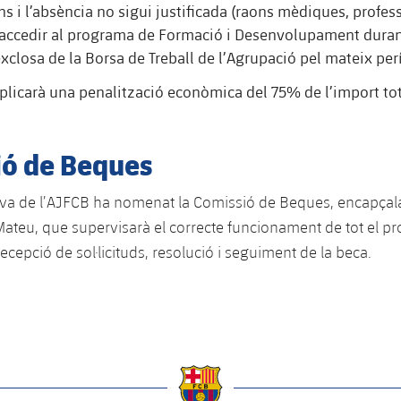
s i l’absència no sigui justificada (raons mèdiques, professi
accedir al programa de Formació i Desenvolupament duran
xclosa de la Borsa de Treball de l’Agrupació pel mateix per
aplicarà una penalització econòmica del 75% de l’import tot
ó de Beques
tiva de l’AJFCB ha nomenat la Comissió de Beques, encapçal
 Mateu, que supervisarà el correcte funcionament de tot el p
cepció de sol·licituds, resolució i seguiment de la beca.