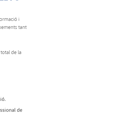
Formació i
ixements tant
total de la
ió.
essional de