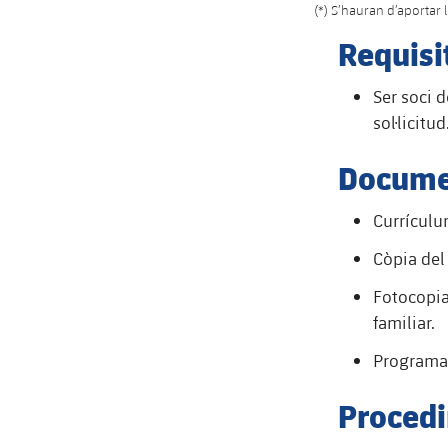
(*) S’hauran d’aportar 
Requisit
Ser soci 
sol·licitud
Document
Currículu
Còpia del
Fotocopia
familiar.
Programa f
Procedi