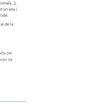
onals...),
t un any i
íode.
al de la
ada pel
rocés de