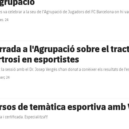
Agrupació
 es va celebrar a la seu de l’Agrupació de Jugadors del FC Barcelona on hi van
es. 24
label.share.clock
rrada a l'Agrupació sobre el trac
rtrosi en esportistes
 la sessió amb el Dr. Josep Vergés s'han donat a conèixer els resultats de l
arç 24
label.share.clock
rsos de temàtica esportiva amb 
a i certificada. Especialitza't!