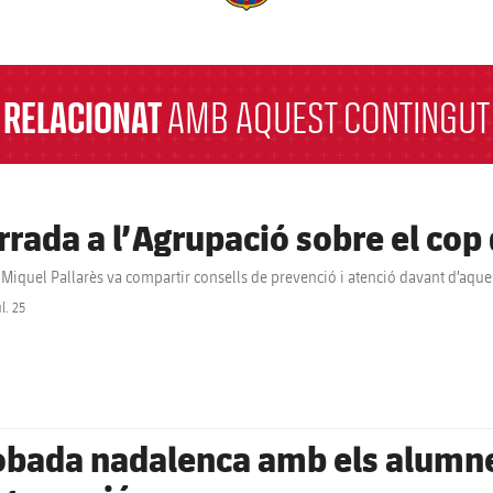
a
RELACIONAT
AMB AQUEST CONTINGUT
rrada a l’Agrupació sobre el cop 
i Miquel Pallarès va compartir consells de prevenció i atenció davant d’aqu
ul. 25
label.share.clock
obada nadalenca amb els alumnes