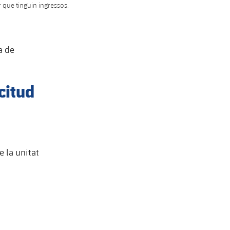
r que tinguin ingressos.
a de
icitud
e la unitat