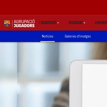
L'AGRUPACIÓ
JUGADORS
FUNDACI
LABEL.SHARE.CARETDOWN
LABEL.SHARE.CARETD
LA
label.aria.abjlogo
Notícies
Galeries d'imatges