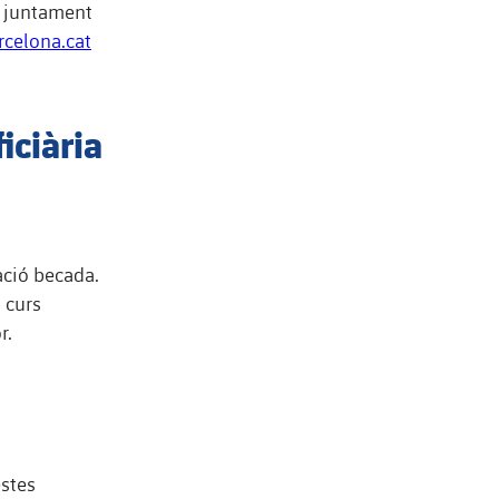
lo juntament
celona.cat
iciària
mació becada.
 curs
r.
estes