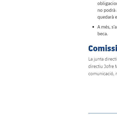
obligacion
no podrà 
quedarà e
A més, s’
beca.
Comissi
La junta direc
directiu Jofre
comunicació, re