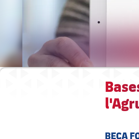
Bases
l'Agr
BECA F