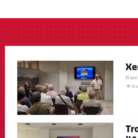
label.aria.barcelon
Xe
FCB Barcelona badge
El soc
16 j
Tr
FCB Barcelona badge