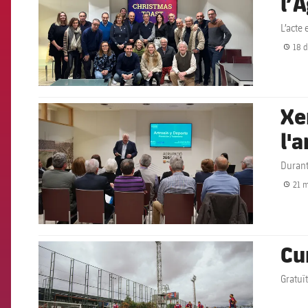
l’
L’acte
18 d
Xe
FCB Barcelona badge
l'a
Durant
21 m
Cu
FCB Barcelona badge
Gratuït