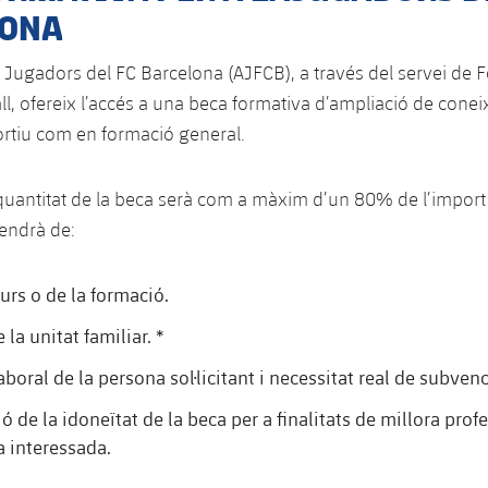
LONA
 Jugadors del FC Barcelona (AJFCB), a través del servei de 
ll, ofereix l’accés a una beca formativa d’ampliació de cone
ortiu com en formació general.
 quantitat de la beca serà com a màxim d’un 80% de l’import 
endrà de:
urs o de la formació.
la unitat familiar. *
aboral de la persona sol·licitant i necessitat real de subvenc
ió de la idoneïtat de la beca per a finalitats de millora prof
a interessada.