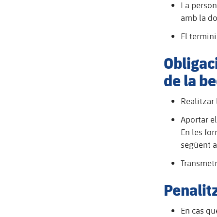
La persona
amb la do
El termini
Obligac
de la b
Realitzar 
Aportar el
En les fo
següent a
Transmetr
Penalit
En cas qu