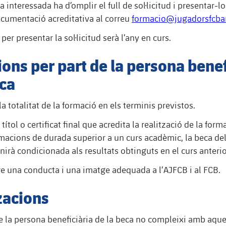
 interessada ha d’omplir el full de sol·licitud i presentar-
cumentació acreditativa al correu
formacio@jugadorsfcbar
 per presentar la sol·licitud serà l’any en curs.
ions per part de la persona benef
eca
la totalitat de la formació en els terminis previstos.
 títol o certificat final que acredita la realització de la for
rmacions de durada superior a un curs acadèmic, la beca del
nirà condicionada als resultats obtinguts en el curs anterio
e una conducta i una imatge adequada a l’AJFCB i al FCB.
zacions
e la persona beneficiària de la beca no compleixi amb aqu