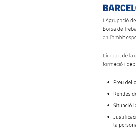
BARCE
L’Agrupació de
Borsa de Treba
en l’àmbit esp
L’import de la
formació i dep
Preu del c
Rendes de 
Situació l
Justificac
la person