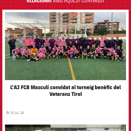
RELACIONAT
AMB AQUEST CONTINGUT
FCB Barcelona badge
L’AJ FCB Masculí convidat al torneig benèfic del
Veterans Tirol
10 jul. 24
label.share.clock
FCB Barcelona badge