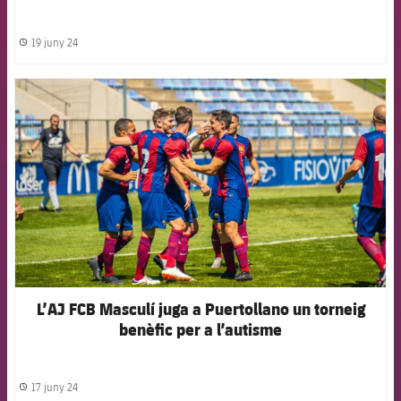
19 juny 24
label.share.clock
FCB Barcelona badge
L’AJ FCB Masculí juga a Puertollano un torneig
benèfic per a l’autisme
17 juny 24
label.share.clock