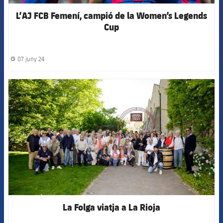
L’AJ FCB Femení, campió de la Women’s Legends
Cup
07 juny 24
label.share.clock
FCB Barcelona badge
La Folga viatja a La Rioja