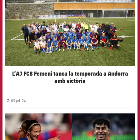
L’AJ FCB Femení tanca la temporada a Andorra
amb victòria
09 jul. 24
label.share.clock
FCB Barcelona badge