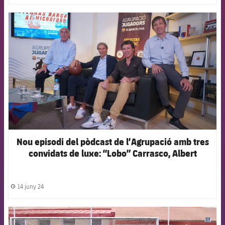
FCB Barcelona badge
Nou episodi del pòdcast de l’Agrupació amb tres
convidats de luxe: “Lobo” Carrasco, Albert
Celades i Manolo Toral
14 juny 24
label.share.clock
FCB Barcelona badge