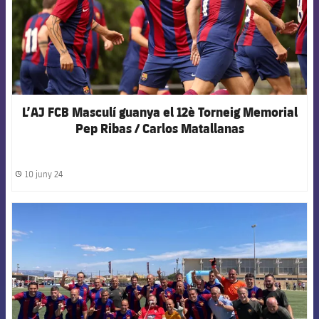
L’AJ FCB Masculí guanya el 12è Torneig Memorial
Pep Ribas / Carlos Matallanas
10 juny 24
label.share.clock
FCB Barcelona badge