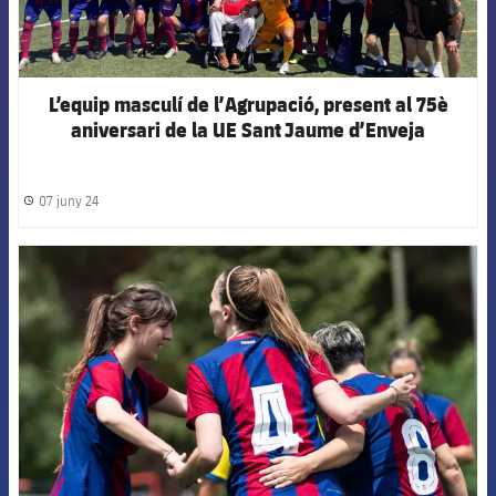
L’equip masculí de l’Agrupació, present al 75è
aniversari de la UE Sant Jaume d’Enveja
07 juny 24
label.share.clock
FCB Barcelona badge