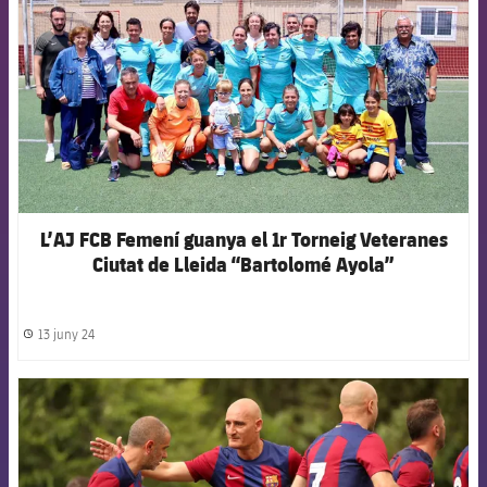
L’AJ FCB Femení guanya el 1r Torneig Veteranes
Ciutat de Lleida “Bartolomé Ayola”
13 juny 24
label.share.clock
FCB Barcelona badge