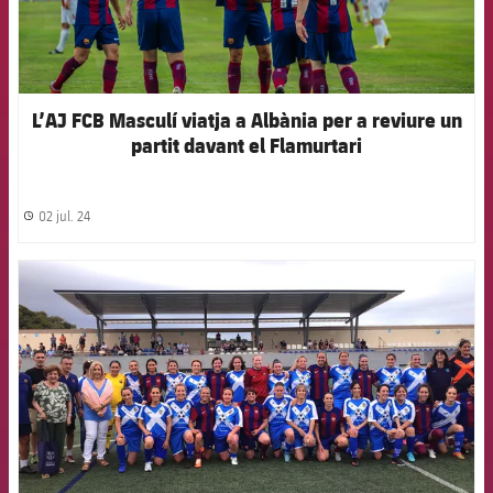
L’AJ FCB Masculí viatja a Albània per a reviure un
partit davant el Flamurtari
02 jul. 24
label.share.clock
FCB Barcelona badge