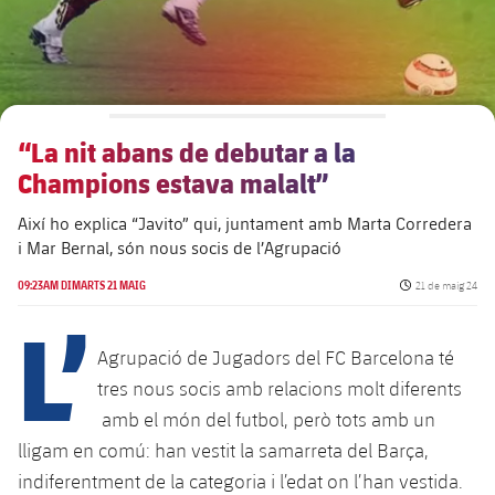
Aliances
Presidents
Residències per a la Gent Gran
Codi ètic
Contacte
Patronat FBV
Barcelonisme i vida activa
Transparència
“La nit abans de debutar a la
Champions estava malalt”
Així ho explica “Javito” qui, juntament amb Marta Corredera
i Mar Bernal, són nous socis de l’Agrupació
Data de publicac
09:23AM DIMARTS 21 MAIG
21 de maig 24
L’
Agrupació de Jugadors del FC Barcelona té
tres nous socis amb relacions molt diferents
amb el món del futbol, però tots amb un
lligam en comú: han vestit la samarreta del Barça,
indiferentment de la categoria i l’edat on l’han vestida.