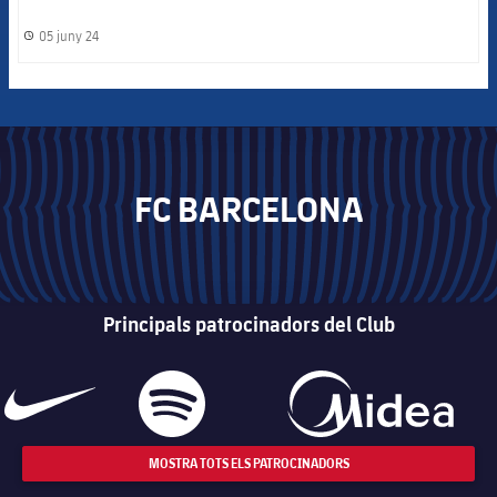
05 juny 24
label.share.clock
FC BARCELONA
Principals patrocinadors del Club
MOSTRA TOTS ELS PATROCINADORS