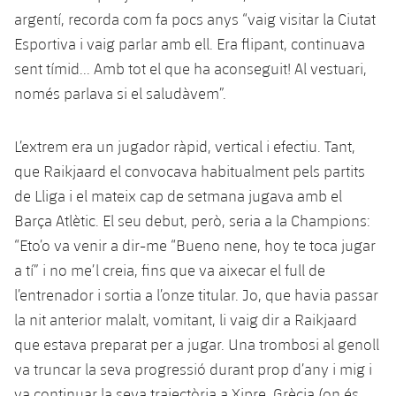
argentí, recorda com fa pocs anys “vaig visitar la Ciutat
Esportiva i vaig parlar amb ell. Era flipant, continuava
sent tímid... Amb tot el que ha aconseguit! Al vestuari,
només parlava si el saludàvem”.
L’extrem era un jugador ràpid, vertical i efectiu. Tant,
que Raikjaard el convocava habitualment pels partits
de Lliga i el mateix cap de setmana jugava amb el
Barça Atlètic. El seu debut, però, seria a la Champions:
“Eto’o va venir a dir-me “Bueno nene, hoy te toca jugar
a tí” i no me’l creia, fins que va aixecar el full de
l’entrenador i sortia a l’onze titular. Jo, que havia passar
la nit anterior malalt, vomitant, li vaig dir a Raikjaard
que estava preparat per a jugar. Una trombosi al genoll
va truncar la seva progressió durant prop d’any i mig i
va continuar la seva trajectòria a Xipre, Grècia (on és