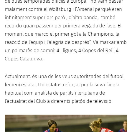
de dues temporades difícils a Europa: “ho vam passar
malament contra el Wolfsburg i l’Arsenal perquè eren
infinitament superiors però , d’altra banda, també
recordo quan passem per primera vegada de fase. El
moment que marco el primer gol a la Champions, la
reacció de l’equip i l’alegria de després”. Va marxar amb
un palmarès de somni: 4 Lligues, 4 Copes del Rei i 4
Copes Catalunya.
Actualment, és una de les veus autoritzades del futbol
femení estatal. Un estatus reforçat per la seva faceta
habitual com analista de partits i tertuliana de
l’actualitat del Club a diferents platós de televisió.