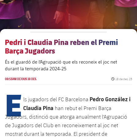
Aliances
Presidents
Residències per a la Gent Gran
Codi ètic
Contacte
Patronat FBV
Barcelonisme i vida activa
Transparència
Pedri i Claudia Pina reben el Premi
Barça Jugadors
És el guardó de l'Agrupació que els reconeix el joc net
durant la temporada 2024-25
Data de publicac
08:53AM DIJOUS 18 DES.
18 de des. 25
E
Pedro González i
ls jugadors del FC Barcelona
Claudia Pina
han rebut el Premi Barça
Jugadors, distinció que atorga anualment l'Agrupació
de Jugadors del Club en reconeixement al joc net
mostrat durant la temporada. El president de