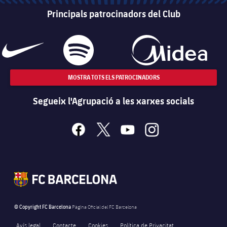
Principals patrocinadors del Club
MOSTRA TOTS ELS PATROCINADORS
Segueix l'Agrupació a les xarxes socials
facebook
x
youtube
instagram
© Copyright FC Barcelona
Pàgina Oficial del FC Barcelona
Avís legal
Contacte
Cookies
Política de Privacitat