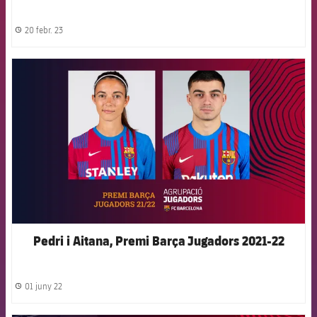
20 febr. 23
label.share.clock
FCB Barcelona badge
Pedri i Aitana, Premi Barça Jugadors 2021-22
01 juny 22
label.share.clock