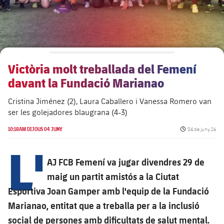
Aliances
Presidents
Residències per a la Gent Gran
Codi ètic
Contacte
Patronat FBV
Barcelonisme i vida activa
Transparència
Victòria molt treballada del Femení
davant la Fundació Marianao
Cristina Jiménez (2), Laura Caballero i Vanessa Romero van
ser les golejadores blaugrana (4-3)
Data de publicac
10:18AM DIJOUS 04 JUNY
04 de juny 26
L'
AJ FCB Femení va jugar divendres 29 de
maig un partit amistós a la Ciutat
Esportiva Joan Gamper amb l'equip de la Fundació
Marianao, entitat que a treballa per a la inclusió
social de persones amb dificultats de salut mental.