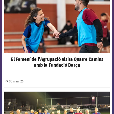
El Femení de l’Agrupació visita Quatre Camins
amb la Fundació Barça
05 març 26
label.share.clock
FCB Barcelona badge