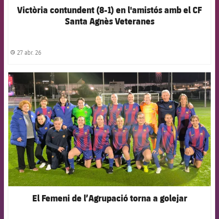
Victòria contundent (8-1) en l'amistós amb el CF
Santa Agnès Veteranes
27 abr. 26
label.share.clock
FCB Barcelona badge
El Femeni de l’Agrupació torna a golejar