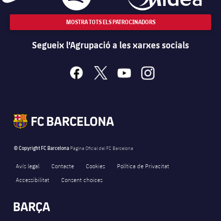
MOSTRA TOTS ELS PATROCINADORS
Segueix l'Agrupació a les xarxes socials
facebook
x
youtube
instagram
© Copyright FC Barcelona
Pàgina Oficial del FC Barcelona
Avís legal
Contacte
Cookies
Política de Privacitat
Accessibilitat
Consent choices
FORÇA BARÇA
177
label.aria.fire
Força Barça
label.aria.forcabarca