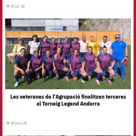
10 jul. 26
label.share.clock
FCB Barcelona badge
Les veteranes de l’Agrupació finalitzen terceres
al Torneig Legend Andorra
29 juny 26
label.share.clock