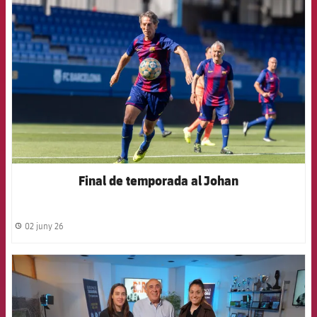
FCB Barcelona badge
Final de temporada al Johan
02 juny 26
label.share.clock
FCB Barcelona badge