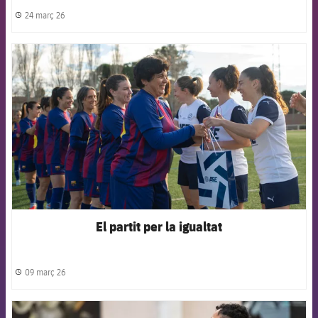
24 març 26
label.share.clock
FCB Barcelona badge
El partit per la igualtat
09 març 26
label.share.clock
FCB Barcelona badge