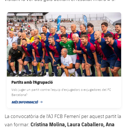
FC Barcelona club badge
Partits amb l'Agrupació
Vols jugar un partit contra l'equip d'exjugadors o exjugadores del FC
Barcelona?
MÉS INFORMACIÓ
DATA DE PUBLICACIÓ
La convocatòria de l'AJ FCB Femení per aquest partit la
Cristina Molina, Laura Caballero, Ana
van formar: