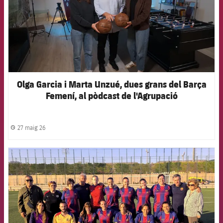
Olga Garcia i Marta Unzué, dues grans del Barça
Femení, al pòdcast de l'Agrupació
27 maig 26
label.share.clock
FCB Barcelona badge