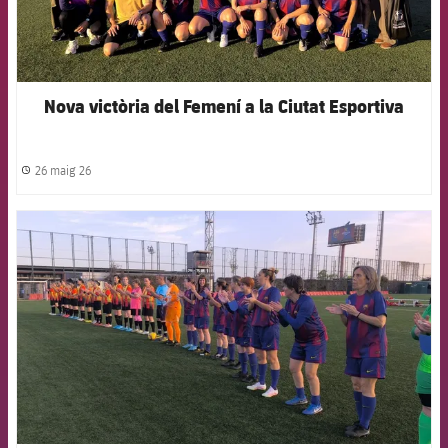
Nova victòria del Femení a la Ciutat Esportiva
26 maig 26
label.share.clock
FCB Barcelona badge