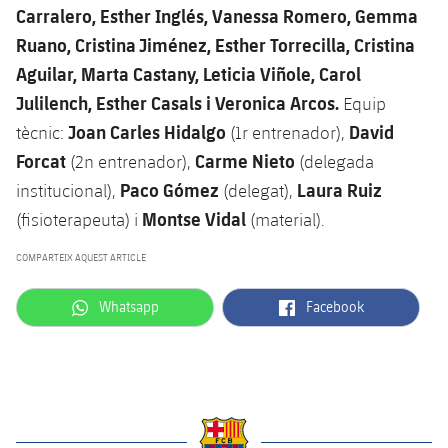
Carralero, Esther Inglés, Vanessa Romero, Gemma
Ruano, Cristina Jiménez, Esther Torrecilla, Cristina
Aguilar, Marta Castany, Leticia Viñole, Carol
Julilench, Esther Casals i Veronica Arcos.
Equip
Joan Carles Hidalgo
David
tècnic:
(1r entrenador),
Forcat
Carme Nieto
(2n entrenador),
(delegada
Paco Gómez
Laura Ruiz
institucional),
(delegat),
Montse Vidal
(fisioterapeuta) i
(material).
COMPARTEIX AQUEST ARTICLE
label.aria.whatsapp
label.aria.facebook
Whatsapp
Facebook