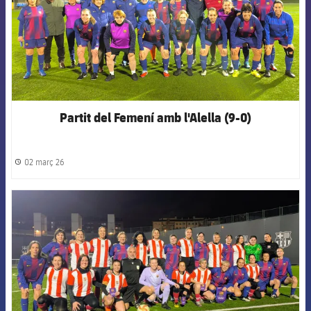
Partit del Femení amb l'Alella (9-0)
02 març 26
label.share.clock
FCB Barcelona badge