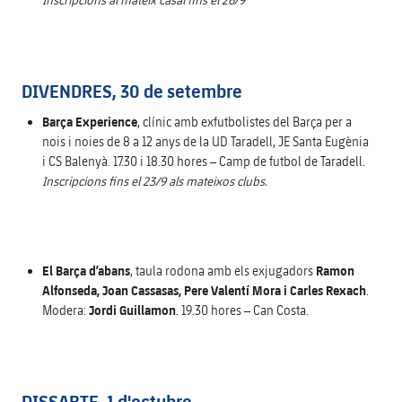
DIVENDRES, 30 de setembre
Barça Experience
, clínic amb exfutbolistes del Barça per a
nois i noies de 8 a 12 anys de la UD Taradell, JE Santa Eugènia
i CS Balenyà. 17.30 i 18.30 hores – Camp de futbol de Taradell.
Inscripcions fins el 23/9 als mateixos clubs.
El Barça d’abans
, taula rodona amb els exjugadors
Ramon
Alfonseda, Joan Cassasas, Pere Valentí Mora i Carles Rexach
.
Modera:
Jordi Guillamon
. 19.30 hores – Can Costa.
DISSABTE, 1 d'octubre