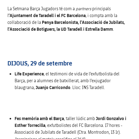
La Setmana Barça Jugadors té com a
partners
principals
l
’Ajuntament de Taradell i el FC Barcelona
, i compta amb la
col·laboració de la
Penya Barcelonista, l’Associació de Jubilats,
l’Associació de Botiguers, la UD Taradell i Estrella Damm
.
DIJOUS, 29 de setembre
Life Experience
, el testimoni de vida de l’exfutbolista del
Barça, per a alumnes de batxillerat, amb l’exjugador
blaugrana,
Juanjo Carricondo
. Lloc: INS Taradell.
Fes memòria amb el Barça
, taller lúdic amb
Jordi Gonzalvo i
Esther Torrecilla
, exfutbolistes del FC Barcelona. 17 hores -
Associació de Jubilats de Taradell (Ctra. Montrodon, 13 1r).
Inscripcions al mateix casal fins el 26/9