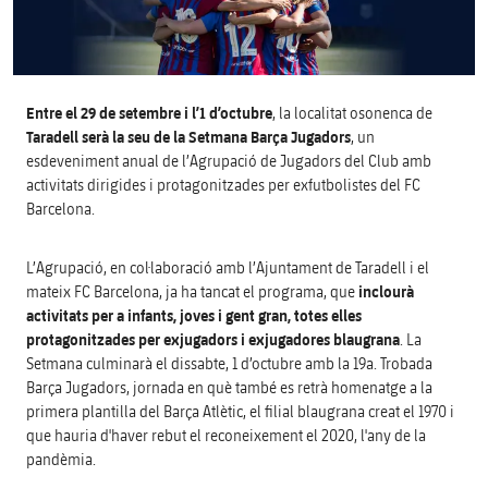
Aliances
Presidents
Residències per a la Gent Gran
Codi ètic
Contacte
Patronat FBV
Barcelonisme i vida activa
Entre el 29 de setembre i l’1 d’octubre
, la localitat osonenca de
Transparència
Taradell serà la seu de la Setmana Barça Jugadors
, un
esdeveniment anual de l’Agrupació de Jugadors del Club amb
activitats dirigides i protagonitzades per exfutbolistes del FC
Barcelona.
L’Agrupació, en col·laboració amb l’Ajuntament de Taradell i el
mateix FC Barcelona, ja ha tancat el programa, que
inclourà
activitats per a infants, joves i gent gran, totes elles
protagonitzades per exjugadors i exjugadores blaugrana
.
La
Setmana culminarà el dissabte, 1 d’octubre amb la 19a. Trobada
Barça Jugadors, jornada en què també es retrà homenatge a la
primera plantilla del Barça Atlètic, el filial blaugrana creat el 1970 i
que hauria d'haver rebut el reconeixement el 2020, l'any de la
pandèmia.