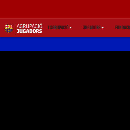
L'AGRUPACIÓ
JUGADORS
FUNDACI
LABEL.SHARE.CARETDOWN
LABEL.SHARE.CARETD
LA
label.aria.abjlogo